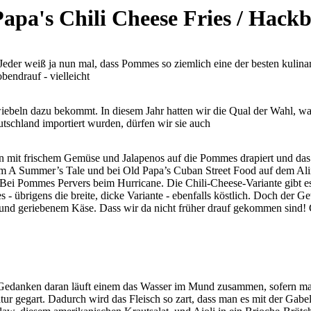
apa's Chili Cheese Fries / Hackb
eder weiß ja nun mal, dass Pommes so ziemlich eine der besten kulinar
endrauf - vielleicht
iebeln dazu bekommt. In diesem Jahr hatten wir die Qual der Wahl, was
utschland importiert wurden, dürfen wir sie auch
n mit frischem Gemüse und Jalapenos auf die Pommes drapiert und das 
im A Summer’s Tale und bei Old Papa’s Cuban Street Food auf dem Alin
i Pommes Pervers beim Hurricane. Die Chili-Cheese-Variante gibt es 
übrigens die breite, dicke Variante - ebenfalls köstlich. Doch der Ge
d geriebenem Käse. Dass wir da nicht früher drauf gekommen sind! Gle
 Gedanken daran läuft einem das Wasser im Mund zusammen, sofern man 
tur gegart. Dadurch wird das Fleisch so zart, dass man es mit der Ga