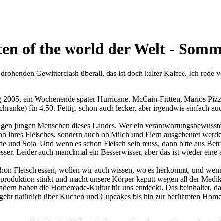
iten of the world der Welt - Som
ig drohenden Gewitterclash überall, das ist doch kalter Kaffee. Ich red
 2005, ein Wochenende später Hurricane. McCain-Fritten, Marios Pizza
anke) für 4,50. Fettig, schon auch lecker, aber irgendwie einfach a
lugen jungen Menschen dieses Landes. Wer ein verantwortungsbewusster E
 ob ihres Fleisches, sondern auch ob Milch und Eiern ausgebeutet werd
e und Soja. Und wenn es schon Fleisch sein muss, dann bitte aus Betrie
sser. Leider auch manchmal ein Besserwisser, aber das ist wieder eine
schon Fleisch essen, wollen wir auch wissen, wo es herkommt, und wenn e
produktion stinkt und macht unsere Körper kaputt wegen all der Medika
dern haben die Homemade-Kultur für uns entdeckt. Das beinhaltet, dass
nd geht natürlich über Kuchen und Cupcakes bis hin zur berühmten H