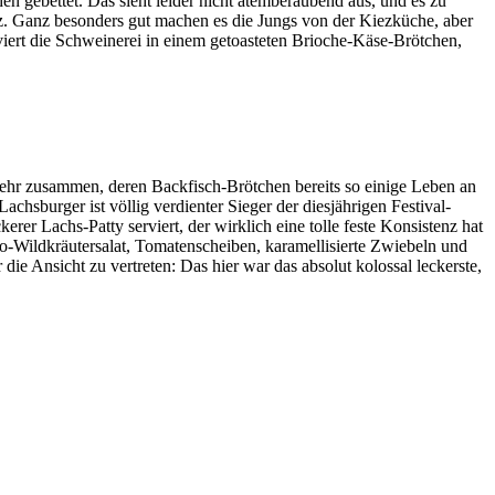
n gebettet. Das sieht leider nicht atemberaubend aus, und es zu
renz. Ganz besonders gut machen es die Jungs von der Kiezküche, aber
ert die Schweinerei in einem getoasteten Brioche-Käse-Brötchen,
mehr zusammen, deren Backfisch-Brötchen bereits so einige Leben an
hsburger ist völlig verdienter Sieger der diesjährigen Festival-
rer Lachs-Patty serviert, der wirklich eine tolle feste Konsistenz hat
io-Wildkräutersalat, Tomatenscheiben, karamellisierte Zwiebeln und
 Ansicht zu vertreten: Das hier war das absolut kolossal leckerste,