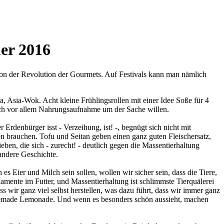
mer 2016
e von der Revolution der Gourmets. Auf Festivals kann man nämlich
, Asia-Wok. Acht kleine Frühlingsrollen mit einer Idee Soße für 4
uch vor allem Nahrungsaufnahme um der Sache willen.
rdenbürger isst - Verzeihung, ist! -, begnügt sich nicht mit
en brauchen. Tofu und Seitan geben einen ganz guten Fleischersatz,
ben, die sich - zurecht! - deutlich gegen die Massentierhaltung
 andere Geschichte.
s Eier und Milch sein sollen, wollen wir sicher sein, dass die Tiere,
mente im Futter, und Massentierhaltung ist schlimmste Tierquälerei
 wir ganz viel selbst herstellen, was dazu führt, dass wir immer ganz
omemade Lemonade. Und wenn es besonders schön aussieht, machen