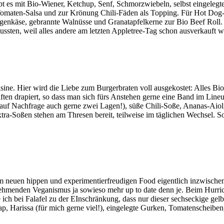
gibt es mit Bio-Wiener, Ketchup, Senf, Schmorzwiebeln, selbst eingel
Tomaten-Salsa und zur Krönung Chili-Fäden als Topping. Für Hot Dog
nkäse, gebrannte Walnüsse und Granatapfelkerne zur Bio Beef Roll. De
sten, weil alles andere am letzten Appletree-Tag schon ausverkauft w
. Hier wird die Liebe zum Burgerbraten voll ausgekostet: Alles Bio, 
ften drapiert, so dass man sich fürs Anstehen gerne eine Band im Line
ch (auf Nachfrage auch gerne zwei Lagen!), süße Chili-Soße, Ananas-Ai
a-Soßen stehen am Thresen bereit, teilweise im täglichen Wechsel. So
em neuen hippen und experimentierfreudigen Food eigentlich inzwischen 
 zunehmenden Veganismus ja sowieso mehr up to date denn je. Beim Hurr
e ich bei Falafel zu der EInschränkung, dass nur dieser sechseckige gel
p, Harissa (für mich gerne viel!), eingelegte Gurken, Tomatenscheiben, F