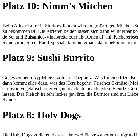
Platz 10: Nimm's Mitchen
Beim Alinae Lumr in Storkow fanden wir den großartigen Mitchen-Stan
zu bekommen ist. Die letzteren beiden lassen sich dann wunderbar k
de Sel und Balsamico-Vinaigrette oder als „Oriental“ mit Kichererbs
Stand zum „Street Food Special“ kombinierbar - dann bekommt man je 
Platz 9: Sushi Burrito
Gegessen beim Appletree Garden in Diepholz. Was für eine Idee: Burri
dann kommt alles dazu, was das Herz begehrt. Frisches Gemüse (Möhr
carnivor, vegetarisch oder vegan, macht demnach jedem Freude. Gesch
lassen. Das Fleisch ist sehr lecker gewürzt, die Burritos sind mit Li
Stände.
Platz 8: Holy Dogs
Die Holy Dogs verlieren dieses Jahr zwei Plätze - aber nur aufgrund i