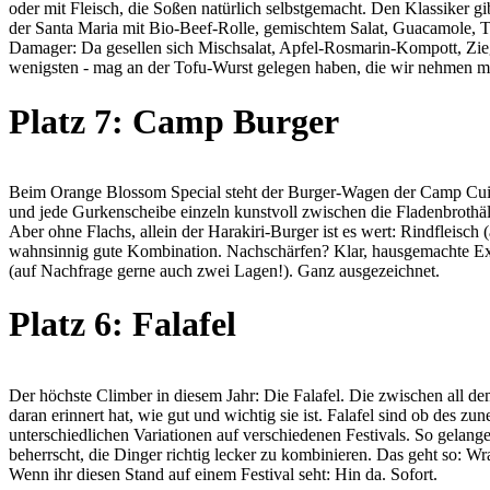
oder mit Fleisch, die Soßen natürlich selbstgemacht. Den Klassiker 
der Santa Maria mit Bio-Beef-Rolle, gemischtem Salat, Guacamole, 
Damager: Da gesellen sich Mischsalat, Apfel-Rosmarin-Kompott, Ziege
wenigsten - mag an der Tofu-Wurst gelegen haben, die wir nehmen mus
Platz 7: Camp Burger
Beim Orange Blossom Special steht der Burger-Wagen der Camp Cuisine
und jede Gurkenscheibe einzeln kunstvoll zwischen die Fladenbrothäl
Aber ohne Flachs, allein der Harakiri-Burger ist es wert: Rindfleis
wahnsinnig gute Kombination. Nachschärfen? Klar, hausgemachte Extr
(auf Nachfrage gerne auch zwei Lagen!). Ganz ausgezeichnet.
Platz 6: Falafel
Der höchste Climber in diesem Jahr: Die Falafel. Die zwischen all d
daran erinnert hat, wie gut und wichtig sie ist. Falafel sind ob des
unterschiedlichen Variationen auf verschiedenen Festivals. So gelang
beherrscht, die Dinger richtig lecker zu kombinieren. Das geht so: Wra
Wenn ihr diesen Stand auf einem Festival seht: Hin da. Sofort.