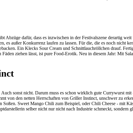
t Abzüge dafür, dass es inzwischen in der Festivalszene derartig weit ve
ssen, es außer Konkurrenz laufen zu lassen. Für die, die es noch nicht 
ken. Ein Klecks Sour Cream und Schnittlauchröllchen drauf. Fertig is
in Fäden ziehen lässt, ist pure Food-Erotik. Neu in diesem Jahr: Mit 
inct
. Auch sonst nicht. Darum muss es schon wirklich gute Currywurst mit 
 kommt von den netten Herrschaften von Griller Instinct, unschwer zu er
n Soßen. Sweet Mango Chili zum Beispiel, oder Chili Cheese - mit Käs
darstellerin selber nicht nur nicht nach Industrie schmeckt, sondern gla