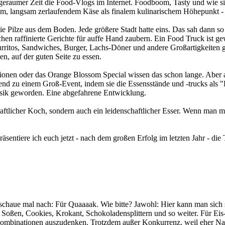
 geraumer Zeit die Food-Vlogs im Internet. Foodboom, Tasty und wie s
nem, langsam zerlaufendem Käse als finalem kulinarischem Höhepunkt 
e Pilze aus dem Boden. Jede größere Stadt hatte eins. Das sah dann so
n raffinierte Gerichte für auffe Hand zaubern. Ein Food Truck ist ge
itos, Sandwiches, Burger, Lachs-Döner und andere Großartigkeiten ganz 
n, auf der guten Seite zu essen.
llionen oder das Orange Blossom Special wissen das schon lange. Aber
end zu einem Groß-Event, indem sie die Essensstände und -trucks als 
usik geworden. Eine abgefahrene Entwicklung.
haftlicher Koch, sondern auch ein leidenschaftlicher Esser. Wenn man 
präsentiere ich euch jetzt - nach dem großen Erfolg im letzten Jahr - d
d schaue mal nach: Für Quaaaak. Wie bitte? Jawohl: Hier kann man sich
Soßen, Cookies, Krokant, Schokoladensplittern und so weiter. Für Eis
ombinationen auszudenken. Trotzdem außer Konkurrenz, weil eher Nac