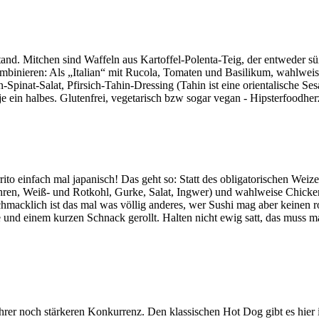
d. Mitchen sind Waffeln aus Kartoffel-Polenta-Teig, der entweder süß,
ombinieren: Als „Italian“ mit Rucola, Tomaten und Basilikum, wahlwe
en-Spinat-Salat, Pfirsich-Tahin-Dressing (Tahin ist eine orientalisch
ein halbes. Glutenfrei, vegetarisch bzw sogar vegan - Hipsterfoodher
to einfach mal japanisch! Das geht so: Statt des obligatorischen Weize
en, Weiß- und Rotkohl, Gurke, Salat, Ingwer) und wahlweise Chicken 
macklich ist das mal was völlig anderes, wer Sushi mag aber keinen roh
ebe und einem kurzen Schnack gerollt. Halten nicht ewig satt, das muss 
hrer noch stärkeren Konkurrenz. Den klassischen Hot Dog gibt es hier in 