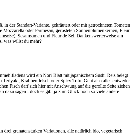
 in der Standart-Variante, gekräutert oder mit getrockneten Tomaten
ise Mozzarella oder Parmesan, gerösteten Sonnenblumenkernen, Fleur
e Sesamsoße), Sesamsamen und Fleur de Sel. Dankenswerterweise am
z, was willst du mehr?
nmehlfladens wird ein Nori-Blatt mit japanischem Sushi-Reis belegt -
Teriyaki, Krabbenfleisch oder Spicy Tofu. Geht also alles entweder
en Fisch darf sich hier mit Anschwung auf die gerollte Seite ziehen
man dazu sagen - doch es gibt ja zum Glück noch so viele andere
drei granatenstarken Variationen, alle natürlich bio, vegetarisch