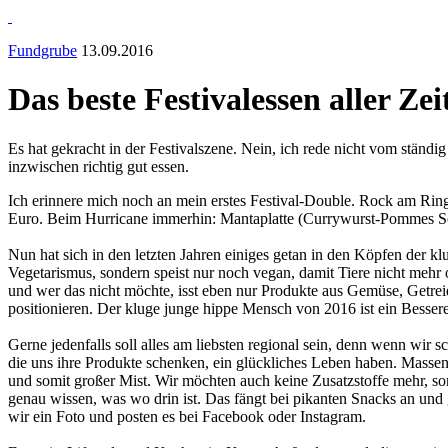
Fundgrube
13.09.2016
Das beste Festivalessen aller Ze
Es hat gekracht in der Festivalszene. Nein, ich rede nicht vom ständ
inzwischen richtig gut essen.
Ich erinnere mich noch an mein erstes Festival-Double. Rock am Ring
Euro. Beim Hurricane immerhin: Mantaplatte (Currywurst-Pommes Schr
Nun hat sich in den letzten Jahren einiges getan in den Köpfen der k
Vegetarismus, sondern speist nur noch vegan, damit Tiere nicht mehr
und wer das nicht möchte, isst eben nur Produkte aus Gemüse, Getreid
positionieren. Der kluge junge hippe Mensch von 2016 ist ein Bessere
Gerne jedenfalls soll alles am liebsten regional sein, denn wenn wir 
die uns ihre Produkte schenken, ein glückliches Leben haben. Massen
und somit großer Mist. Wir möchten auch keine Zusatzstoffe mehr, son
genau wissen, was wo drin ist. Das fängt bei pikanten Snacks an u
wir ein Foto und posten es bei Facebook oder Instagram.