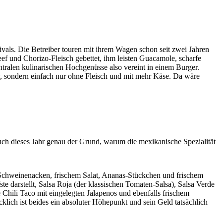
ivals. Die Betreiber touren mit ihrem Wagen schon seit zwei Jahren
ef und Chorizo-Fleisch gebettet, ihm leisten Guacamole, scharfe
ntralen kulinarischen Hochgenüsse also vereint in einem Burger.
y, sondern einfach nur ohne Fleisch und mit mehr Käse. Da wäre
auch dieses Jahr genau der Grund, warum die mexikanische Spezialität
Schweinenacken, frischem Salat, Ananas-Stückchen und frischem
te darstellt, Salsa Roja (der klassischen Tomaten-Salsa), Salsa Verde
Chili Taco mit eingelegten Jalapenos und ebenfalls frischem
klich ist beides ein absoluter Höhepunkt und sein Geld tatsächlich