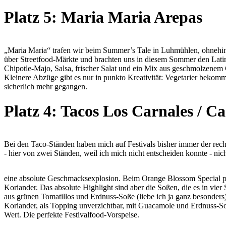
Platz 5: Maria Maria Arepas
„Maria Maria“ trafen wir beim Summer’s Tale in Luhmühlen, ohnehin j
über Streetfood-Märkte und brachten uns in diesem Sommer den Latin 
Chipotle-Majo, Salsa, frischer Salat und ein Mix aus geschmolzenem C
Kleinere Abzüge gibt es nur in punkto Kreativität: Vegetarier bekom
sicherlich mehr gegangen.
Platz 4: Tacos Los Carnales / C
Bei den Taco-Ständen haben mich auf Festivals bisher immer der rech
- hier von zwei Ständen, weil ich mich nicht entscheiden konnte - nicht
eine absolute Geschmacksexplosion. Beim Orange Blossom Special pr
Koriander. Das absolute Highlight sind aber die Soßen, die es in vier
aus grünen Tomatillos und Erdnuss-Soße (liebe ich ja ganz besonders
Koriander, als Topping unverzichtbar, mit Guacamole und Erdnuss-Soße
Wert. Die perfekte Festivalfood-Vorspeise.