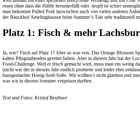
wird alsbald mit einer speziellen BBQ-Soße vermengt und mit Cole Sla
essen ohne dass die Hälfte herunterfällt oder -tropft ist schier unmö
man bekommt Pulled Pork inzwischen auch von vielen anderen Anbiet
der Bauckhof Amelinghausen beim Summer’s Tale sehr traditionell mi
Platz 1: Fisch & mehr Lachsbur
Ja, wie? Fisch auf Platz 1? Aber so was von. Das Orange Blossom Spe
kalten Pfingstabenden gerettet haben. Aber in diesem Jahr hat der Lo
Food-Challenge. Weil er frisch gemacht wird, muss man ein wenig darau
(nicht wie der in diesem Jahr endlich probierte und leider eher entt
hausgemachte Honig-Senf-Soße. Wir wollten’s nicht glauben und musst
was wir in diesem Sommer verpeisen durften.
Text und Fotos: Kristof Beuthner