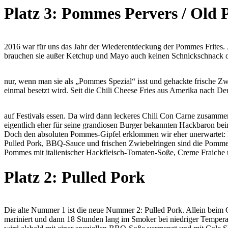
Platz 3: Pommes Pervers / Old P
2016 war für uns das Jahr der Wiederentdeckung der Pommes Frites. J
brauchen sie außer Ketchup und Mayo auch keinen Schnickschnack ob
nur, wenn man sie als „Pommes Spezial“ isst und gehackte frische Zw
einmal besetzt wird. Seit die Chili Cheese Fries aus Amerika nach De
auf Festivals essen. Da wird dann leckeres Chili Con Carne zusamme
eigentlich eher für seine grandiosen Burger bekannten Hackbaron be
Doch den absoluten Pommes-Gipfel erklommen wir eher unerwartet: Be
Pulled Pork, BBQ-Sauce und frischen Zwiebelringen sind die Pommes - 
Pommes mit italienischer Hackfleisch-Tomaten-Soße, Creme Fraiche un
Platz 2: Pulled Pork
Die alte Nummer 1 ist die neue Nummer 2: Pulled Pork. Allein beim
mariniert und dann 18 Stunden lang im Smoker bei niedriger Tempera