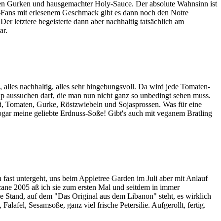
egten Gurken und hausgemachter Holy-Sauce. Der absolute Wahnsinn ist
-Fans mit erlesenem Geschmack gibt es dann noch den Notre
r letztere begeisterte dann aber nachhaltig tatsächlich am
ar.
alles nachhaltig, alles sehr hingebungsvoll. Da wird jede Tomaten-
up aussuchen darf, die man nun nicht ganz so unbedingt sehen muss.
oli, Tomaten, Gurke, Röstzwiebeln und Sojasprossen. Was für eine
gar meine geliebte Erdnuss-Soße! Gibt's auch mit veganem Bratling
fast untergeht, uns beim Appletree Garden im Juli aber mit Anlauf
icane 2005 aß ich sie zum ersten Mal und seitdem in immer
be Stand, auf dem "Das Original aus dem Libanon" steht, es wirklich
alafel, Sesamsoße, ganz viel frische Petersilie. Aufgerollt, fertig.