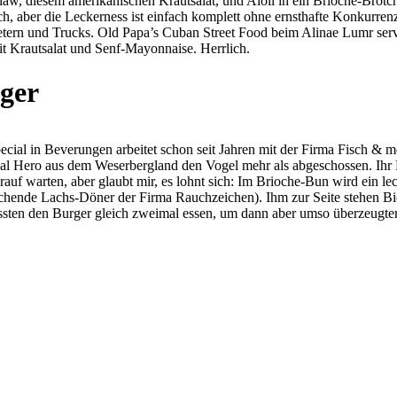
w, diesem amerikanischen Krautsalat, und Aioli in ein Brioche-Brötche
glich, aber die Leckerness ist einfach komplett ohne ernsthafte Konkur
ern und Trucks. Old Papa’s Cuban Street Food beim Alinae Lumr servi
t Krautsalat und Senf-Mayonnaise. Herrlich.
ger
cial in Beverungen arbeitet schon seit Jahren mit der Firma Fisch & 
cal Hero aus dem Weserbergland den Vogel mehr als abgeschossen. Ihr Lac
f warten, aber glaubt mir, es lohnt sich: Im Brioche-Bun wird ein lecke
äuschende Lachs-Döner der Firma Rauchzeichen). Ihm zur Seite stehen B
en den Burger gleich zweimal essen, um dann aber umso überzeugter die