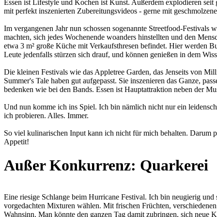
Essen ist Lifestyle und Kochen ist Kunst. Außerdem explodieren seit
mit perfekt inszenierten Zubereitungsvideos - gerne mit geschmolze
Im vergangenen Jahr nun schossen sogenannte Streetfood-Festivals wi
machten, sich jedes Wochenende woanders hinstellten und den Mensche
etwa 3 m² große Küche mit Verkaufsthresen befindet. Hier werden Burr
Leute jedenfalls stürzen sich drauf, und können genießen in dem Wisse
Die kleinen Festivals wie das Appletree Garden, das Jenseits von Mi
Summer's Tale haben gut aufgepasst. Sie inszenieren das Ganze, pass
bedenken wie bei den Bands. Essen ist Hauptattraktion neben der M
Und nun komme ich ins Spiel. Ich bin nämlich nicht nur ein leidensc
ich probieren. Alles. Immer.
So viel kulinarischen Input kann ich nicht für mich behalten. Darum 
Appetit!
Außer Konkurrenz: Quarkerei
Eine riesige Schlange beim Hurricane Festival. Ich bin neugierig un
vorgedachten Mixturen wählen. Mit frischen Früchten, verschiedenen 
Wahnsinn. Man könnte den ganzen Tag damit zubringen, sich neue K