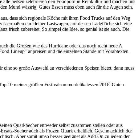
ie alle heißen zelebrieren den Foodporn in Reinkultur und machen uns
- den Mund wässrig. Gutes Essen muss eben auch für die Augen sein.
 aus, dass sich regionale Köche mit ihren Food Trucks auf den Weg
wissermaßen ein kleiner Lastwagen, auf dessen Ladefläche sich eine
frisch zubereitet. So simpel die Idee, so genial ist sie auch. Die
 auch die Großen wie das Hurricane oder das noch recht neue A
"Food-Lineup" anpreisen und die einzelnen Stände mit Vorabtexten
mir eine so große Auswahl an verschiedenen Speisen bietet, dann muss
ie Top 10 meiner größten Festivalsommerdelikatessen 2016. Guten
 seinen Quarkbecher entweder selbst zusammen stellen oder aus
-Ersatz-Sucher auch als Frozen Quark erhältlich. Geschmacklich der
htisch. Aber somit umso besser geeignet als Add-On zu jedem der