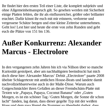
Ihr findet hier den ersten Teil einer Liste, die komplett subjektiv und
ohne Allgemeinheitsanspruch gilt. So gesehen werden mit Sicherheit
einige Platten fehlen, die ihr als einflussreicher, größer oder brillanter
erachtet. Dafür könnt ihr euch mit mir erinnern, verlorene und
vergessene Schätze bergen und eine kleine Zeitreise unternehmen.
Geht los! Lest hier und heute die erste von zehn Runden und gebt
euch die Plätze von 151 bis 136.
Außer Konkurrenz: Alexander
Marcus - Electrolore
In den vergangenen zehn Jahren bin ich via Nillson über so manche
Kuriosität gestolpert, aber am nachhaltigsten beeindruckt hat mich
doch diese hier: Alexander Marcus‘ Debüt „Electrolore“ paarte 2008
übelste Schlagertexte mit amtlichen House-Beats und landete damit
nachvollziehbarerweise auch in der Malle-Disse. Warum auch
Gutgeschmäckler ihren Gefallen an dieser Fremdschäm-Platte mit
Texten wie „Papaya, Papaya, Coconut Banana“ oder „Guten
Morgen, es ist ein schöner Tag / Guten Morgen, die Sonne dir schon
lacht“ fanden, lag daran, dass dieser gegelte Typ mit der weißen
Hose und dem rosa Hemd die Nummer so überdreht darbot, dass