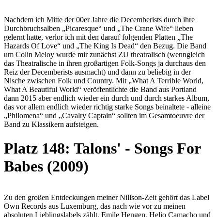
Nachdem ich Mitte der 00er Jahre die Decemberists durch ihre
Durchbruchsalben „Picaresque“ und „The Crane Wife“ lieben
gelernt hatte, verlor ich mit den darauf folgenden Platten „The
Hazards Of Love“ und „The King Is Dead“ den Bezug. Die Band
um Colin Meloy wurde mir zunächst ZU theatralisch (wenngleich
das Theatralische in ihren großartigen Folk-Songs ja durchaus den
Reiz der Decemberists ausmacht) und dann zu beliebig in der
Nische zwischen Folk und Country. Mit „What A Terrible World,
What A Beautiful World“ veröffentlichte die Band aus Portland
dann 2015 aber endlich wieder ein durch und durch starkes Album,
das vor allem endlich wieder richtig starke Songs beinaltete - alleine
„Philomena“ und „Cavalry Captain“ sollten im Gesamtoeuvre der
Band zu Klassikern aufsteigen.
Platz 148: Talons' - Songs For
Babes (2009)
Zu den großen Entdeckungen meiner Nillson-Zeit gehört das Label
Own Records aus Luxemburg, das nach wie vor zu meinen
absoluten Lieblingslabels zählt. Emile Hengen, Helio Camacho und