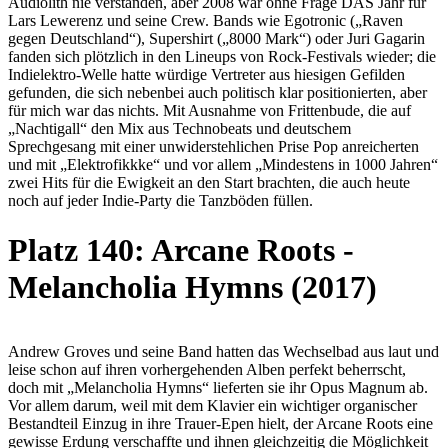
Audiolith nie verstanden, aber 2008 war ohne Frage DAS Jahr für
Lars Lewerenz und seine Crew. Bands wie Egotronic („Raven
gegen Deutschland“), Supershirt („8000 Mark“) oder Juri Gagarin
fanden sich plötzlich in den Lineups von Rock-Festivals wieder; die
Indielektro-Welle hatte würdige Vertreter aus hiesigen Gefilden
gefunden, die sich nebenbei auch politisch klar positionierten, aber
für mich war das nichts. Mit Ausnahme von Frittenbude, die auf
„Nachtigall“ den Mix aus Technobeats und deutschem
Sprechgesang mit einer unwiderstehlichen Prise Pop anreicherten
und mit „Elektrofikkke“ und vor allem „Mindestens in 1000 Jahren“
zwei Hits für die Ewigkeit an den Start brachten, die auch heute
noch auf jeder Indie-Party die Tanzböden füllen.
Platz 140: Arcane Roots -
Melancholia Hymns (2017)
Andrew Groves und seine Band hatten das Wechselbad aus laut und
leise schon auf ihren vorhergehenden Alben perfekt beherrscht,
doch mit „Melancholia Hymns“ lieferten sie ihr Opus Magnum ab.
Vor allem darum, weil mit dem Klavier ein wichtiger organischer
Bestandteil Einzug in ihre Trauer-Epen hielt, der Arcane Roots eine
gewisse Erdung verschaffte und ihnen gleichzeitig die Möglichkeit