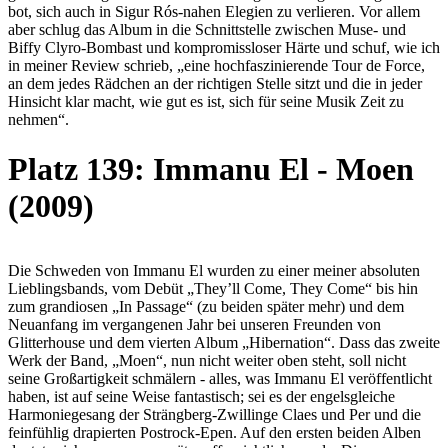
bot, sich auch in Sigur Rós-nahen Elegien zu verlieren. Vor allem
aber schlug das Album in die Schnittstelle zwischen Muse- und
Biffy Clyro-Bombast und kompromissloser Härte und schuf, wie ich
in meiner Review schrieb, „eine hochfaszinierende Tour de Force,
an dem jedes Rädchen an der richtigen Stelle sitzt und die in jeder
Hinsicht klar macht, wie gut es ist, sich für seine Musik Zeit zu
nehmen“.
Platz 139: Immanu El - Moen
(2009)
Die Schweden von Immanu El wurden zu einer meiner absoluten
Lieblingsbands, vom Debüt „They’ll Come, They Come“ bis hin
zum grandiosen „In Passage“ (zu beiden später mehr) und dem
Neuanfang im vergangenen Jahr bei unseren Freunden von
Glitterhouse und dem vierten Album „Hibernation“. Dass das zweite
Werk der Band, „Moen“, nun nicht weiter oben steht, soll nicht
seine Großartigkeit schmälern - alles, was Immanu El veröffentlicht
haben, ist auf seine Weise fantastisch; sei es der engelsgleiche
Harmoniegesang der Strängberg-Zwillinge Claes und Per und die
feinfühlig drapierten Postrock-Epen. Auf den ersten beiden Alben