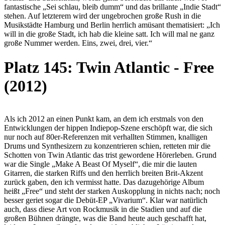
fantastische „Sei schlau, bleib dumm“ und das brillante „Indie Stadt“
stehen. Auf letzterem wird der ungebrochen große Rush in die
Musikstädte Hamburg und Berlin herrlich amüsant thematisiert: „Ich
will in die große Stadt, ich hab die kleine satt. Ich will mal ne ganz
große Nummer werden. Eins, zwei, drei, vier.“
Platz 145: Twin Atlantic - Free
(2012)
Als ich 2012 an einen Punkt kam, an dem ich erstmals von den
Entwicklungen der hippen Indiepop-Szene erschöpft war, die sich
nur noch auf 80er-Referenzen mit verhallten Stimmen, knalligen
Drums und Synthesizern zu konzentrieren schien, retteten mir die
Schotten von Twin Atlantic das trist gewordene Hörerleben. Grund
war die Single „Make A Beast Of Myself“, die mir die lauten
Gitarren, die starken Riffs und den herrlich breiten Brit-Akzent
zurück gaben, den ich vermisst hatte. Das dazugehörige Album
heißt „Free“ und steht der starken Auskopplung in nichts nach; noch
besser geriet sogar die Debüt-EP „Vivarium“. Klar war natürlich
auch, dass diese Art von Rockmusik in die Stadien und auf die
großen Bühnen drängte, was die Band heute auch geschafft hat,