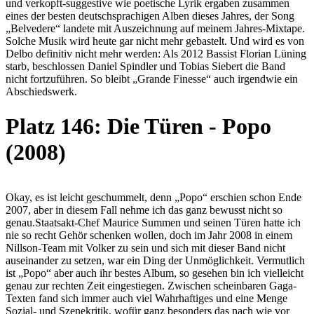
und verkopft-suggestive wie poetische Lyrik ergaben zusammen
eines der besten deutschsprachigen Alben dieses Jahres, der Song
„Belvedere“ landete mit Auszeichnung auf meinem Jahres-Mixtape.
Solche Musik wird heute gar nicht mehr gebastelt. Und wird es von
Delbo definitiv nicht mehr werden: Als 2012 Bassist Florian Lüning
starb, beschlossen Daniel Spindler und Tobias Siebert die Band
nicht fortzuführen. So bleibt „Grande Finesse“ auch irgendwie ein
Abschiedswerk.
Platz 146: Die Türen - Popo
(2008)
Okay, es ist leicht geschummelt, denn „Popo“ erschien schon Ende
2007, aber in diesem Fall nehme ich das ganz bewusst nicht so
genau.Staatsakt-Chef Maurice Summen und seinen Türen hatte ich
nie so recht Gehör schenken wollen, doch im Jahr 2008 in einem
Nillson-Team mit Volker zu sein und sich mit dieser Band nicht
auseinander zu setzen, war ein Ding der Unmöglichkeit. Vermutlich
ist „Popo“ aber auch ihr bestes Album, so gesehen bin ich vielleicht
genau zur rechten Zeit eingestiegen. Zwischen scheinbaren Gaga-
Texten fand sich immer auch viel Wahrhaftiges und eine Menge
Sozial- und Szenekritik, wofür ganz besonders das nach wie vor