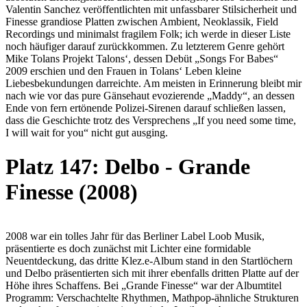
Valentin Sanchez veröffentlichten mit unfassbarer Stilsicherheit und
Finesse grandiose Platten zwischen Ambient, Neoklassik, Field
Recordings und minimalst fragilem Folk; ich werde in dieser Liste
noch häufiger darauf zurückkommen. Zu letzterem Genre gehört
Mike Tolans Projekt Talons‘, dessen Debüt „Songs For Babes“
2009 erschien und den Frauen in Tolans‘ Leben kleine
Liebesbekundungen darreichte. Am meisten in Erinnerung bleibt mir
nach wie vor das pure Gänsehaut evozierende „Maddy“, an dessen
Ende von fern ertönende Polizei-Sirenen darauf schließen lassen,
dass die Geschichte trotz des Versprechens „If you need some time,
I will wait for you“ nicht gut ausging.
Platz 147: Delbo - Grande
Finesse (2008)
2008 war ein tolles Jahr für das Berliner Label Loob Musik,
präsentierte es doch zunächst mit Lichter eine formidable
Neuentdeckung, das dritte Klez.e-Album stand in den Startlöchern
und Delbo präsentierten sich mit ihrer ebenfalls dritten Platte auf der
Höhe ihres Schaffens. Bei „Grande Finesse“ war der Albumtitel
Programm: Verschachtelte Rhythmen, Mathpop-ähnliche Strukturen