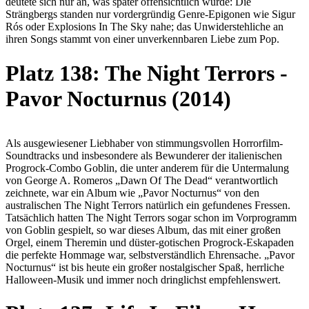
deutete sich nur an, was später offensichtlich wurde: Die
Strängbergs standen nur vordergründig Genre-Epigonen wie Sigur
Rós oder Explosions In The Sky nahe; das Unwiderstehliche an
ihren Songs stammt von einer unverkennbaren Liebe zum Pop.
Platz 138: The Night Terrors -
Pavor Nocturnus (2014)
Als ausgewiesener Liebhaber von stimmungsvollen Horrorfilm-
Soundtracks und insbesondere als Bewunderer der italienischen
Progrock-Combo Goblin, die unter anderem für die Untermalung
von George A. Romeros „Dawn Of The Dead“ verantwortlich
zeichnete, war ein Album wie „Pavor Nocturnus“ von den
australischen The Night Terrors natürlich ein gefundenes Fressen.
Tatsächlich hatten The Night Terrors sogar schon im Vorprogramm
von Goblin gespielt, so war dieses Album, das mit einer großen
Orgel, einem Theremin und düster-gotischen Progrock-Eskapaden
die perfekte Hommage war, selbstverständlich Ehrensache. „Pavor
Nocturnus“ ist bis heute ein großer nostalgischer Spaß, herrliche
Halloween-Musik und immer noch dringlichst empfehlenswert.