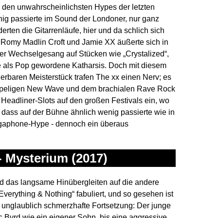
u den unwahrscheinlichsten Hypes der letzten
nig passierte im Sound der Londoner, nur ganz
erten die Gitarrenläufe, hier und da schlich sich
n Romy Madlin Croft und Jamie XX äußerte sich in
kter Wechselgesang auf Stücken wie „Crystalized“,
erte als Pop gewordene Katharsis. Doch mit diesem
erbaren Meisterstück trafen The xx einen Nerv; es
appeligen New Wave und dem brachialen Rave Rock
 Headliner-Slots auf den großen Festivals ein, wo
 dass auf der Bühne ähnlich wenig passierte wie in
egaphone-Hype - dennoch ein überaus
- Mysterium (2017)
nd das langsame Hinübergleiten auf die andere
verything & Nothing“ fabuliert, und so gesehen ist
 unglaublich schmerzhafte Fortsetzung: Der junge
 Byrd wie ein eigener Sohn, bis eine aggressive