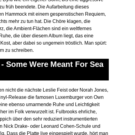
zu früh beendete. Die Aufarbeitung dieses
hen Hammock mit einem gespenstischen Requiem,
hts mehr zu tun hat. Die Chöre klagen, die
rz, die Ambient-Flächen sind ein weltfernes
Ruhe, die über diesem Album liegt, das eine
ost, aber dabei so ungemein tröstlich. Man spürt:
um zu schreiben.
s - Some Were Meant For Sea
en nicht die nächste Leslie Feist oder Norah Jones,
Vinyl-Release die famosen Luxemburger von Own
 eine ebenso umarmende Ruhe und Leichtigkeit
her im Folk verwurzelt ist. Fulbrooks ehrliche,
ppich über den sehr reduziert instrumentierten
ten Nick Drake- oder Leonard Cohen-Schule und
ufig. Dass die Platte live eingespielt wurde, hört man