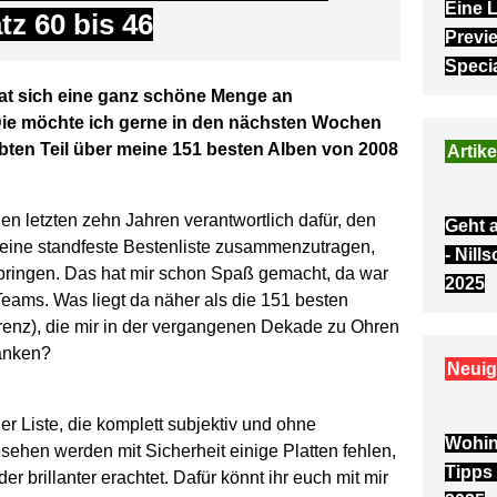
Eine L
tz 60 bis 46
Previ
Speci
hat sich eine ganz schöne Menge an
Die möchte ich gerne in den nächsten Wochen
iebten Teil über meine 151 besten Alben von 2008
Artike
den letzten zehn Jahren verantwortlich dafür, den
Geht a
 eine standfeste Bestenliste zusammenzutragen,
- Nill
bringen. Das hat mir schon Spaß gemacht, da war
2025
-Teams. Was liegt da näher als die 151 besten
renz), die mir in der vergangenen Dekade zu Ohren
anken?
Neuig
ner Liste, die komplett subjektiv und ohne
Wohin
sehen werden mit Sicherheit einige Platten fehlen,
Tipps
der brillanter erachtet. Dafür könnt ihr euch mit mir