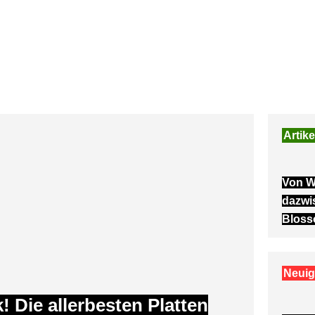
Artike
Von W
dazwi
Bloss
Neuig
 Die allerbesten Platten