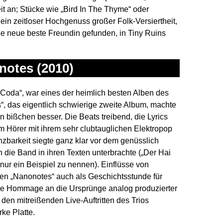
eit an; Stücke wie „Bird In The Thyme“ oder
ein zeitloser Hochgenuss großer Folk-Versiertheit,
ne neue beste Freundin gefunden, in Tiny Ruins
onotes (2010)
Coda“, war eines der heimlich besten Alben des
, das eigentlich schwierige zweite Album, machte
n bißchen besser. Die Beats treibend, die Lyrics
m Hörer mit ihrem sehr clubtauglichen Elektropop
anzbarkeit siegte ganz klar vor dem genüsslich
n die Band in ihren Texten unterbrachte („Der Hai
ur ein Beispiel zu nennen). Einflüsse von
en „Nanonotes“ auch als Geschichtsstunde für
de Hommage an die Ursprünge analog produzierter
den mitreißenden Live-Auftritten des Trios
ke Platte.