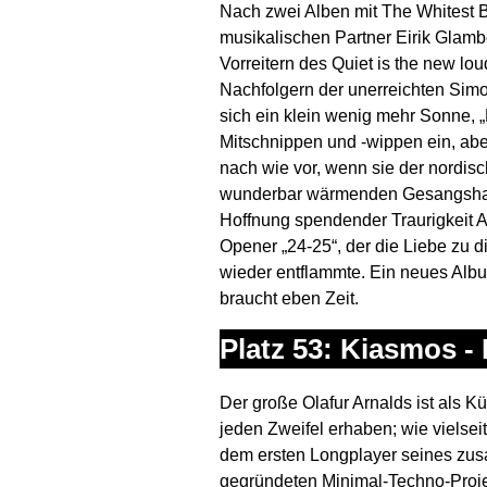
Nach zwei Alben mit The Whitest B
musikalischen Partner Eirik Glam
Vorreitern des Quiet is the new lo
Nachfolgern der unerreichten Simo
sich ein klein wenig mehr Sonne, 
Mitschnippen und -wippen ein, ab
nach wie vor, wenn sie der nordis
wunderbar wärmenden Gesangsharm
Hoffnung spendender Traurigkeit A
Opener „24-25“, der die Liebe zu
wieder entflammte. Ein neues Album
braucht eben Zeit.
Platz 53: Kiasmos -
Der große Olafur Arnalds ist als K
jeden Zweifel erhaben; wie vielseit
dem ersten Longplayer seines zu
gegründeten Minimal-Techno-Proje