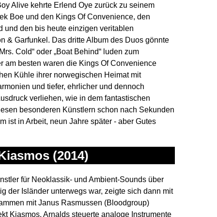
oy Alive kehrte Erlend Oye zurück zu seinem
bek Boe und den Kings Of Convenience, den
ud und den bis heute einzigen veritablen
n & Garfunkel. Das dritte Album des Duos gönnte
„Mrs. Cold“ oder „Boat Behind“ luden zum
er am besten waren die Kings Of Convenience
chen Kühle ihrer norwegischen Heimat mit
onien und tiefer, ehrlicher und dennoch
usdruck verliehen, wie in dem fantastischen
 diesen besonderen Künstlern schon nach Sekunden
 ist in Arbeit, neun Jahre später - aber Gutes
 Kiasmos (2014)
ünstler für Neoklassik- und Ambient-Sounds über
ig der Isländer unterwegs war, zeigte sich dann mit
sammen mit Janus Rasmussen (Bloodgroup)
kt Kiasmos. Arnalds steuerte analoge Instrumente