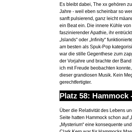
Es bleibt dabei, The xx gehören z
Jahre - weil eben scheinbar so we
sanft pulsierend, ganz leicht mäand
ein Beat ein. Die innere Kühle vo
faszinierender Apathie, ihr entrüc
„Islands“ oder „Infinity“ funktioni
am besten als Spuk-Pop kategorisi
war die stille Gegenthese zum z
der Vorjahre und brachte der Band
ich mit Freude beobachten konnte,
dieser grandiosen Musik. Kein M
gerechtfertigter.
Platz 58: Hammock 
Über die Relativität des Lebens u
Seite hatten Hammock schon auf „E
„Mysterium“ eine konsequente und
Clark Kern war für Hammocks Marc