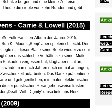
2025
e Schätze bergen und eine kleine Zeitreise
und heute die siebte von zehn Runden und gebt
Artike
vens - Carrie & Lowell (2015)
Leuch
große Folk-Familien-Album des Jahres 2015,
weg. -
un Kil Moons „Benji“ aber spielerisch leicht. Der
legte mit dieser Platte seine Seele wieder zu sehr
Garde
t über das schlechte Verhältnis zu seiner Mutter
m Einkaufen vergessen hat, klagt aber nicht an,
o als würde man nach Jahren noch einmal anfangen,
Artike
 Zwischenzeit aufarbeiten. Das Ganze präsentierte
tarre und gelegentlichen, minimalen elektronischen
dieser puristischen Herangehensweise frästen
Let th
er „Death With Dignity“ umso tiefer ins Herz.
Reepe
 (2009)