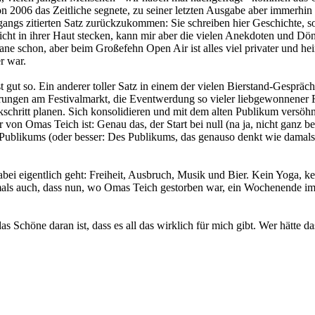
on 2006 das Zeitliche segnete, zu seiner letzten Ausgabe aber immerh
ngangs zitierten Satz zurückzukommen: Sie schreiben hier Geschichte, 
nicht in ihrer Haut stecken, kann mir aber die vielen Anekdoten und Dö
cane schon, aber beim Großefehn Open Air ist alles viel privater und h
r war.
st gut so. Ein anderer toller Satz in einem der vielen Bierstand-Gesprä
ierungen am Festivalmarkt, die Eventwerdung so vieler liebgewonnener 
chritt planen. Sich konsolidieren und mit dem alten Publikum versöhne
r von Omas Teich ist: Genau das, der Start bei null (na ja, nicht ganz 
ublikums (oder besser: Des Publikums, das genauso denkt wie damals) u
abei eigentlich geht: Freiheit, Ausbruch, Musik und Bier. Kein Yoga, ke
damals auch, dass nun, wo Omas Teich gestorben war, ein Wochenende im
 Schöne daran ist, dass es all das wirklich für mich gibt. Wer hätte das