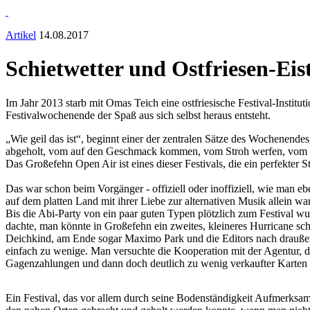
Artikel
14.08.2017
Schietwetter und Ostfriesen-Ei
Im Jahr 2013 starb mit Omas Teich eine ostfriesische Festival-Institu
Festivalwochenende der Spaß aus sich selbst heraus entsteht.
„Wie geil das ist“, beginnt einer der zentralen Sätze des Wochenende
abgeholt, vom auf den Geschmack kommen, vom Stroh werfen, vom im
Das Großefehn Open Air ist eines dieser Festivals, die ein perfekter S
Das war schon beim Vorgänger - offiziell oder inoffiziell, wie man ebe
auf dem platten Land mit ihrer Liebe zur alternativen Musik allein 
Bis die Abi-Party von ein paar guten Typen plötzlich zum Festival wu
dachte, man könnte in Großefehn ein zweites, kleineres Hurricane s
Deichkind, am Ende sogar Maximo Park und die Editors nach draußen 
einfach zu wenige. Man versuchte die Kooperation mit der Agentur, d
Gagenzahlungen und dann doch deutlich zu wenig verkaufter Karten 
Ein Festival, das vor allem durch seine Bodenständigkeit Aufmerksamke