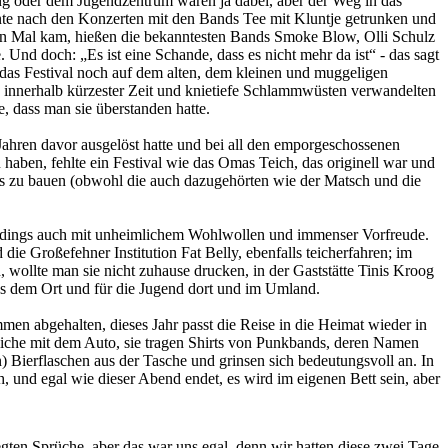
ang oder dem Jugendzentrum waren ja dabei, aber der Weg in das
nnte nach den Konzerten mit den Bands Tee mit Kluntje getrunken und
ten Mal kam, hießen die bekanntesten Bands Smoke Blow, Olli Schulz
nd doch: „Es ist eine Schande, dass es nicht mehr da ist“ - das sagt
as Festival noch auf dem alten, dem kleinen und muggeligen
n innerhalb kürzester Zeit und knietiefe Schlammwüsten verwandelten
, dass man sie überstanden hatte.
Jahren davor ausgelöst hatte und bei all den emporgeschossenen
 haben, fehlte ein Festival wie das Omas Teich, das originell war und
nds zu bauen (obwohl die auch dazugehörten wie der Matsch und die
erdings auch mit unheimlichem Wohlwollen und immenser Vorfreude.
ie Großefehner Institution Fat Belly, ebenfalls teicherfahren; im
 wollte man sie nicht zuhause drucken, in der Gaststätte Tinis Kroog
us dem Ort und für die Jugend dort und im Umland.
n abgehalten, dieses Jahr passt die Reise in die Heimat wieder in
dliche mit dem Auto, sie tragen Shirts von Punkbands, deren Namen
) Bierflaschen aus der Tasche und grinsen sich bedeutungsvoll an. In
h, und egal wie dieser Abend endet, es wird im eigenen Bett sein, aber
egten Sprüche, aber das war uns egal, denn wir hatten diese zwei Tage