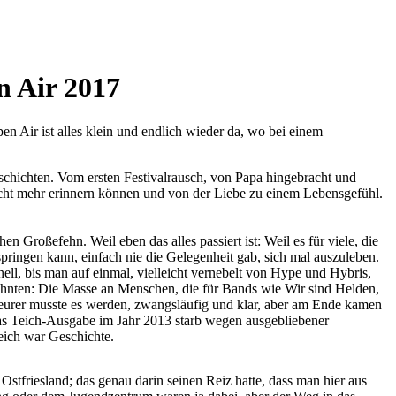
n Air 2017
en Air ist alles klein und endlich wieder da, wo bei einem
Geschichten. Vom ersten Festivalrausch, von Papa hingebracht und
ht mehr erinnern können und von der Liebe zu einem Lebensgefühl.
n Großefehn. Weil eben das alles passiert ist: Weil es für viele, die
ringen kann, einfach nie die Gelegenheit gab, sich mal auszuleben.
ell, bis man auf einmal, vielleicht vernebelt von Hype und Hybris,
ahnten: Die Masse an Menschen, die für Bands wie Wir sind Helden,
teurer musste es werden, zwangsläufig und klar, aber am Ende kamen
mas Teich-Ausgabe im Jahr 2013 starb wegen ausgebliebener
eich war Geschichte.
Ostfriesland; das genau darin seinen Reiz hatte, dass man hier aus