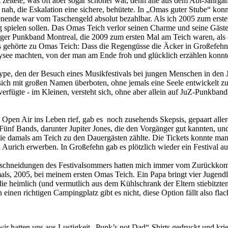
zeltete, was oft aber sogar schöner war, denn alle aus dem Abi-Jahrg
nah, die Eskalation eine sichere, behütete. In „Omas guter Stube“ ko
henende war vom Taschengeld absolut bezahlbar. Als ich 2005 zum ers
ielen sollen. Das Omas Teich verlor seinen Charme und seine Gäste. U
r Punkband Montreal, die 2009 zum ersten Mal am Teich waren, als d
das gehörte zu Omas Teich: Dass die Regengüsse die Äcker in Großefeh
dysee machten, von der man am Ende froh und glücklich erzählen konnte
 Hype, den der Besuch eines Musikfestivals bei jungen Menschen in den 
 sich mit großen Namen überboten, ohne jemals eine Seele entwickelt zu
erfügte - im Kleinen, versteht sich, ohne aber allein auf JuZ-Punkba
.
Open Air ins Leben rief, gab es noch zusehends Skepsis, gepaart all
ünf Bands, darunter Jupiter Jones, die den Vorgänger gut kannten, und d
ie damals am Teich zu den Dauergästen zählte. Die Tickets konnte man,
Aurich erwerben. In Großefehn gab es plötzlich wieder ein Festival a
erschneidungen des Festivalsommers hatten mich immer vom Zurückkomme
mals, 2005, bei meinem ersten Omas Teich. Ein Papa bringt vier Jugen
ie heimlich (und vermutlich aus dem Kühlschrank der Eltern stiebitzten
inen richtigen Campingplatz gibt es nicht, diese Option fällt also flac
wir hatten uns aus Lustigkeit „Punk’s not Dad“-Shirts gedruckt und kri