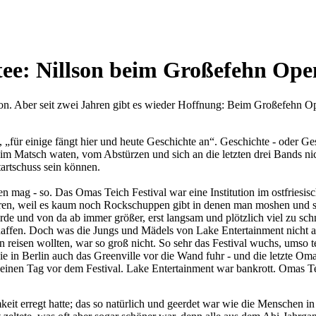
stee: Nillson beim Großefehn Ope
tion. Aber seit zwei Jahren gibt es wieder Hoffnung: Beim Großefehn Op
s, „für einige fängt hier und heute Geschichte an“. Geschichte - oder 
 Matsch waten, vom Abstürzen und sich an die letzten drei Bands nic
tartschuss sein können.
n mag - so. Das Omas Teich Festival war eine Institution im ostfriesische
waren, weil es kaum noch Rockschuppen gibt in denen man moshen und sp
rde und von da ab immer größer, erst langsam und plötzlich viel zu schn
chaffen. Doch was die Jungs und Mädels von Lake Entertainment nicht 
reisen wollten, war so groß nicht. So sehr das Festival wuchs, umso 
ie in Berlin auch das Greenville vor die Wand fuhr - und die letzte O
einen Tag vor dem Festival. Lake Entertainment war bankrott. Omas T
it erregt hatte; das so natürlich und geerdet war wie die Menschen in 