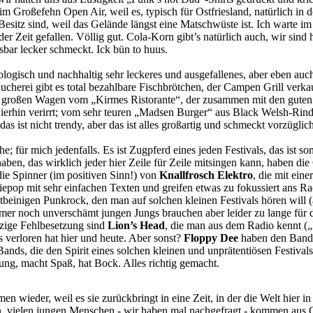
Großefehn Open Air, weil es, typisch für Ostfriesland, natürlich in d
Besitz sind, weil das Gelände längst eine Matschwüste ist. Ich warte i
der Zeit gefallen. Völlig gut. Cola-Korn gibt’s natürlich auch, wir sind h
sbar lecker schmeckt. Ick bün to huus.
gisch und nachhaltig sehr leckeres und ausgefallenes, aber eben auch s
ucherei gibt es total bezahlbare Fischbrötchen, der Campen Grill verk
eim großen Wagen vom „Kirmes Ristorante“, der zusammen mit den gute
ierhin verirrt; vom sehr teuren „Madsen Burger“ aus Black Welsh-Rind
as ist nicht trendy, aber das ist alles großartig und schmeckt vorzüglich
 für mich jedenfalls. Es ist Zugpferd eines jeden Festivals, das ist s
ben, das wirklich jeder hier Zeile für Zeile mitsingen kann, haben di
die Spinner (im positiven Sinn!) von
Knallfrosch Elektro
, die mit ei
iepop mit sehr einfachen Texten und greifen etwas zu fokussiert ans R
tbeinigen Punkrock, den man auf solchen kleinen Festivals hören will 
mmer noch unverschämt jungen Jungs brauchen aber leider zu lange für 
zige Fehlbesetzung sind
Lion’s Head
, die man aus dem Radio kennt (
s verloren hat hier und heute. Aber sonst?
Floppy Dee
haben den Band
s, die den Spirit eines solchen kleinen und unprätentiösen Festivals
mung, macht Spaß, hat Bock. Alles richtig gemacht.
en wieder, weil es sie zurückbringt in eine Zeit, in der die Welt hier
en, vielen jungen Menschen - wir haben mal nachgefragt - kommen aus 