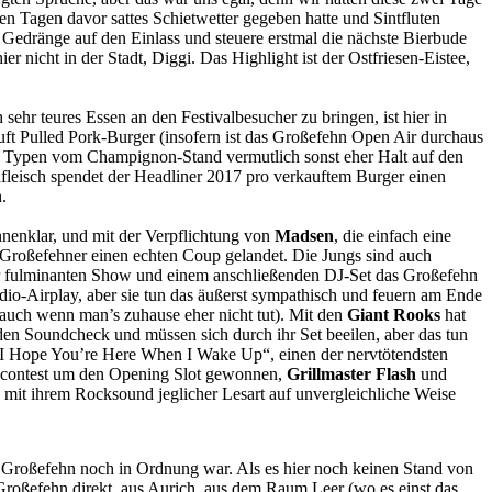
en Tagen davor sattes Schietwetter gegeben hatte und Sintfluten
m Gedränge auf den Einlass und steuere erstmal die nächste Bierbude
ier nicht in der Stadt, Diggi. Das Highlight ist der Ostfriesen-Eistee,
ehr teures Essen an den Festivalbesucher zu bringen, ist hier in
auft Pulled Pork-Burger (insofern ist das Großefehn Open Air durchaus
n Typen vom Champignon-Stand vermutlich sonst eher Halt auf den
fleisch spendet der Headliner 2017 pro verkauftem Burger einen
.
onnenklar, und mit der Verpflichtung von
Madsen
, die einfach eine
e Großefehner einen echten Coup gelandet. Die Jungs sind auch
ner fulminanten Show und einem anschließenden DJ-Set das Großefehn
adio-Airplay, aber sie tun das äußerst sympathisch und feuern am Ende
(auch wenn man’s zuhause eher nicht tut). Mit den
Giant Rooks
hat
den Soundcheck und müssen sich durch ihr Set beeilen, aber das tun
„I Hope You’re Here When I Wake Up“, einen der nervtötendsten
contest um den Opening Slot gewonnen,
Grillmaster Flash
und
 mit ihrem Rocksound jeglicher Lesart auf unvergleichliche Weise
 in Großefehn noch in Ordnung war. Als es hier noch keinen Stand von
Großefehn direkt, aus Aurich, aus dem Raum Leer (wo es einst das