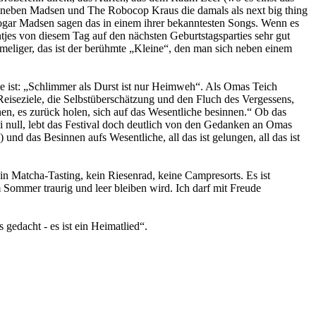
in neben Madsen und The Robocop Kraus die damals als next big thing
sogar Madsen sagen das in einem ihrer bekanntesten Songs. Wenn es
ntjes von diesem Tag auf den nächsten Geburtstagsparties sehr gut
eimeliger, das ist der berühmte „Kleine“, den man sich neben einem
che ist: „Schlimmer als Durst ist nur Heimweh“. Als Omas Teich
Reiseziele, die Selbstüberschätzung und den Fluch des Vergessens,
n, es zurück holen, sich auf das Wesentliche besinnen.“ Ob das
bei null, lebt das Festival doch deutlich von den Gedanken an Omas
nd das Besinnen aufs Wesentliche, all das ist gelungen, all das ist
in Matcha-Tasting, kein Riesenrad, keine Campresorts. Es ist
 Sommer traurig und leer bleiben wird. Ich darf mit Freude
 gedacht - es ist ein Heimatlied“.