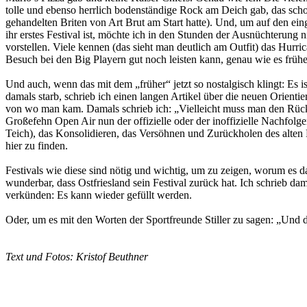
tolle und ebenso herrlich bodenständige Rock am Deich gab, das sch
gehandelten Briten von Art Brut am Start hatte). Und, um auf den ei
ihr erstes Festival ist, möchte ich in den Stunden der Ausnüchterung 
vorstellen. Viele kennen (das sieht man deutlich am Outfit) das Hurri
Besuch bei den Big Playern gut noch leisten kann, genau wie es frühe
Und auch, wenn das mit dem „früher“ jetzt so nostalgisch klingt: Es i
damals starb, schrieb ich einen langen Artikel über die neuen Orient
von wo man kam. Damals schrieb ich: „Vielleicht muss man den Rücks
Großefehn Open Air nun der offizielle oder der inoffizielle Nachfolge
Teich), das Konsolidieren, das Versöhnen und Zurückholen des alten P
hier zu finden.
Festivals wie diese sind nötig und wichtig, um zu zeigen, worum es d
wunderbar, dass Ostfriesland sein Festival zurück hat. Ich schrieb 
verkünden: Es kann wieder gefüllt werden.
Oder, um es mit den Worten der Sportfreunde Stiller zu sagen: „Und das
Text und Fotos: Kristof Beuthner