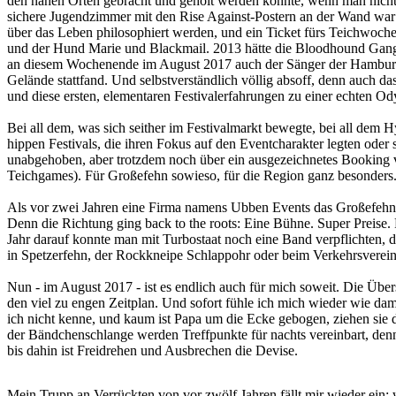
den nahen Orten gebracht und geholt werden konnte, wenn man nicht 
sichere Jugendzimmer mit den Rise Against-Postern an der Wand war 
über das Leben philosophiert werden, und ein Ticket fürs Teichwoc
und der Hund Marie und Blackmail. 2013 hätte die Bloodhound Gang sp
an diesem Wochenende im August 2017 auch der Sänger der Hamburge
Gelände stattfand. Und selbstverständlich völlig absoff, denn auch 
und diese ersten, elementaren Festivalerfahrungen zu einer echten O
Bei all dem, was sich seither im Festivalmarkt bewegte, bei all dem
hippen Festivals, die ihren Fokus auf den Eventcharakter legten oder
unabgehoben, aber trotzdem noch über ein ausgezeichnetes Booking v
Teichgames). Für Großefehn sowieso, für die Region ganz besonders
Als vor zwei Jahren eine Firma namens Ubben Events das Großefehn 
Denn die Richtung ging back to the roots: Eine Bühne. Super Preise. F
Jahr darauf konnte man mit Turbostaat noch eine Band verpflichten, d
in Spetzerfehn, der Rockkneipe Schlappohr oder beim Verkehrsverein 
Nun - im August 2017 - ist es endlich auch für mich soweit. Die Üb
den viel zu engen Zeitplan. Und sofort fühle ich mich wieder wie da
ich nicht kenne, und kaum ist Papa um die Ecke gebogen, ziehen sie d
der Bändchenschlange werden Treffpunkte für nachts vereinbart, denn e
bis dahin ist Freidrehen und Ausbrechen die Devise.
Mein Trupp an Verrückten von vor zwölf Jahren fällt mir wieder ein; 