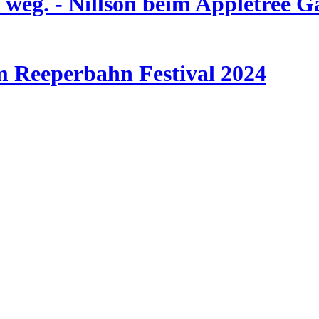
weg. - Nillson beim Appletree G
im Reeperbahn Festival 2024