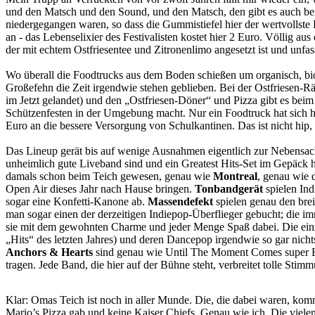
und den Matsch und den Sound, und den Matsch, den gibt es auch beim 
niedergegangen waren, so dass die Gummistiefel hier der wertvollste 
an - das Lebenselixier des Festivalisten kostet hier 2 Euro. Völlig aus 
der mit echtem Ostfriesentee und Zitronenlimo angesetzt ist und unfas
Wo überall die Foodtrucks aus dem Boden schießen um organisch, biolo
Großefehn die Zeit irgendwie stehen geblieben. Bei der Ostfriesen-Rä
im Jetzt gelandet) und den „Ostfriesen-Döner“ und Pizza gibt es b
Schützenfesten in der Umgebung macht. Nur ein Foodtruck hat sich h
Euro an die bessere Versorgung von Schulkantinen. Das ist nicht hip, d
Das Lineup gerät bis auf wenige Ausnahmen eigentlich zur Nebensache;
unheimlich gute Liveband sind und ein Greatest Hits-Set im Gepäck ha
damals schon beim Teich gewesen, genau wie
Montreal
, genau wie 
Open Air dieses Jahr nach Hause bringen.
Tonbandgerät
spielen Ind
sogar eine Konfetti-Kanone ab.
Massendefekt
spielen genau den brei
man sogar einen der derzeitigen Indiepop-Überflieger gebucht; die i
sie mit dem gewohnten Charme und jeder Menge Spaß dabei. Die ein
„Hits“ des letzten Jahres) und deren Dancepop irgendwie so gar nicht
Anchors & Hearts
sind genau wie Until The Moment Comes super Band
tragen. Jede Band, die hier auf der Bühne steht, verbreitet tolle Stim
Klar: Omas Teich ist noch in aller Munde. Die, die dabei waren, komm
Mario’s Pizza gab und keine Kaiser Chiefs. Genau wie ich. Die viel