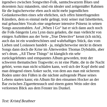
irgendwo zwischen Songwriter-Folk, samtschwarzem Blues und
dezentem Jazz mäandern, sind ein idealer und zeitgemäßer Rahmen
für die logischerweise eben auch nicht mehr jugendlichen
Gedankenwelten eines sehr ehrlichen, sich offen hinterfragenden
Künstlers, dem es einmal mehr gelingt, trotz seiner mal falsettierten,
mal gehauchten Vocals eine ungeheuer intensive Präsenz in seinen
Songs auszustrahlen. Auf „When I Go“ hat er sich dann auch noch
die Folk-Sängerin Lera Lynn dazu geladen, die man vielleicht von
einigen Auftritten aus der Serie „True Detective“ kennt (ich nicht),
auch das ist ein wunderschönes und wahrhaftiges Stück, das vom
Lieben und Loslassen handelt - ja, möglicherweise steckt in diesen
Songs dann doch die Krise im Älterwerden Thomas Dybdahls, aber
sei’s drum. „All These Things“ ist klanglich ein sehr
zurückgelehntes und entspanntes Album geworden, trotz der
schweren thematischen Tragweite; es ist eine Platte, die in die Nacht
gehört, wenn man nicht schlafen kann, weil sich der Kopf dreht und
man dringend einen Anker sucht, von dem aus man mit sicherem
Boden unter den Füßen in die nächste aufregende Phase seines
Lebens starten kann; ein Album für den einsamen Hocker an der
Bar zwischen Zigarettenrauch und einem guten Wein oder den
verlorenen Blick aus dem Fenster ins Dunkel.
Text: Kristof Beuthner