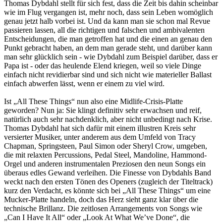
Thomas Dybdahl stellt für sich fest, dass die Zeit bis dahin scheinbar
wie im Flug vergangen ist, mehr noch, dass sein Leben womöglich
genau jetzt halb vorbei ist. Und da kann man sie schon mal Revue
passieren lassen, all die richtigen und falschen und ambivalenten
Entscheidungen, die man getroffen hat und die einen an genau den
Punkt gebracht haben, an dem man gerade steht, und darüber kann
man sehr glücklich sein - wie Dybdahl zum Beispiel darüber, dass er
Papa ist - oder das heulende Elend kriegen, weil so viele Dinge
einfach nicht revidierbar sind und sich nicht wie materieller Ballast
einfach abwerfen lässt, wenn er einem zu viel wird.
Ist „All These Things“ nun also eine Midlife-Crisis-Platte
geworden? Nun ja: Sie klingt definitiv sehr erwachsen und reif,
natürlich auch sehr nachdenklich, aber nicht unbedingt nach Krise.
Thomas Dybdahl hat sich dafür mit einem illustren Kreis sehr
versierter Musiker, unter anderem aus dem Umfeld von Tracy
Chapman, Springsteen, Paul Simon oder Sheryl Crow, umgeben,
die mit relaxten Percussions, Pedal Steel, Mandoline, Hammond-
Orgel und anderen instrumentalen Preziosen den neun Songs ein
überaus edles Gewand verleihen. Die Finesse von Dybdahls Band
weckt nach den ersten Tönen des Openers (zugleich der Titeltrack)
kurz den Verdacht, es könnte sich bei „All These Things“ um eine
Mucker-Platte handeln, doch das Herz sieht ganz klar über die
technische Brillanz. Die zeitlosen Arrangements von Songs wie
„Can I Have It All“ oder „Look At What We’ve Done“, die